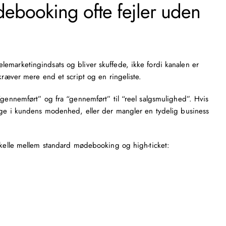
debooking ofte fejler uden
emarketingindsats og bliver skuffede, ikke fordi kanalen er
kræver mere end et script og en ringeliste.
“gennemført” og fra “gennemført” til “reel salgsmulighed”. Hvis
lige i kundens modenhed, eller der mangler en tydelig business
rskelle mellem standard mødebooking og high-ticket: