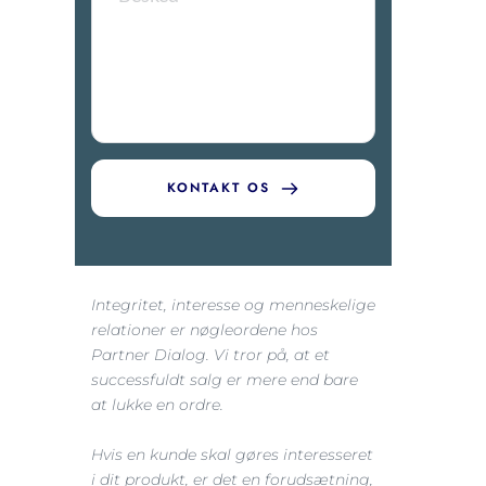
KONTAKT OS
Integritet, interesse og menneskelige 
relationer er nøgleordene hos 
Partner Dialog. Vi tror på, at et 
successfuldt salg er mere end bare 
at lukke en ordre.
Hvis en kunde skal gøres interesseret 
i dit produkt, er det en forudsætning, 