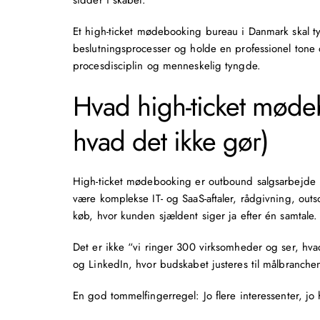
sidder i skabet.
Et high-ticket
mødebooking bureau i Danmark
skal t
beslutningsprocesser og holde en professionel tone 
procesdisciplin og menneskelig tyngde.
Hvad high-ticket mød
hvad det ikke gør)
High-ticket mødebooking er
outbound salgsarbejde
være komplekse IT- og
SaaS-aftaler
, rådgivning,
outs
køb, hvor kunden sjældent siger ja efter én samtale.
Det er ikke “vi ringer 300 virksomheder og ser, hvad 
og LinkedIn, hvor budskabet justeres til målbranche
En god tommelfingerregel: Jo flere interessenter, jo