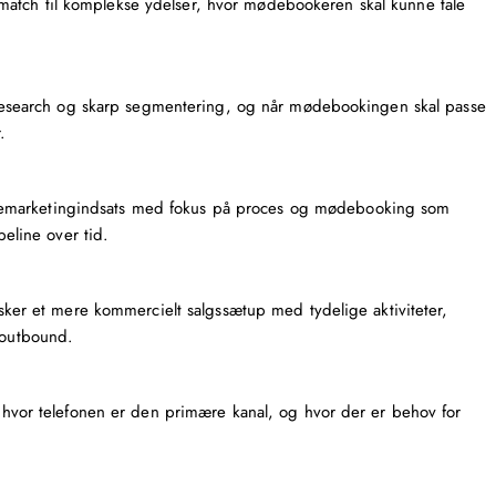
t match til komplekse ydelser, hvor
mødebookeren
skal kunne tale
 research og skarp segmentering, og når mødebookingen skal passe
.
lemarketingindsats
med fokus på proces og mødebooking som
peline over tid.
sker et mere kommercielt salgssætup med tydelige aktiviteter,
 outbound.
 hvor telefonen er den primære kanal, og hvor der er behov for