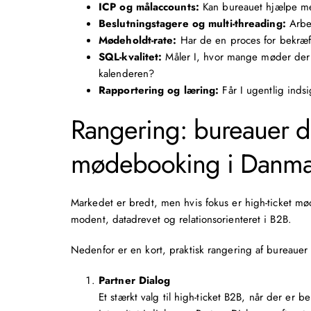
ICP og målaccounts:
Kan bureauet hjælpe med
Beslutningstagere og multi-threading:
Arbej
Mødeholdt-rate:
Har de en proces for bekræft
SQL-kvalitet:
Måler I, hvor mange møder der b
kalenderen?
Rapportering og læring:
Får I ugentlig inds
Rangering: bureauer der
mødebooking i Danma
Markedet er bredt, men hvis fokus er high-ticket m
modent, datadrevet og relationsorienteret i B2B.
Nedenfor er en kort, praktisk rangering af bureauer 
Partner Dialog
Et stærkt valg til high-ticket B2B, når der er 