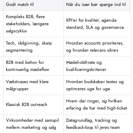
Godt match til
Når du især bør spørge ind til
Kompleks B2B, flere
KPI’er for kvalitet, agenda-
stakeholders, længere
standard, SLA og governance
salgscyklus
Tech, rådgivning, skarp
Hvordan accounts prioriteres,
segmentering
og hvordan relevans sikres
B2B med behov for
Mødeholdt-rate og
kontinuerlig mødeflow
kvalificeringskriterier
Vækstcases med klare
Hvordan budskaber testes og
målgrupper
optimeres uge for uge
Hvem der ringer, og hvilken
Klassisk B2B outreach
erfaring de har med high-ticket
Virksomheder med samspil
Datagrundlag, tracking og
mellem marketing og salg
feedback-loop til jeres team