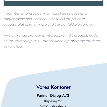
Integritet, interesse og menneskelige relationer er 
nøgleordene hos Partner Dialog. Vi tror på, at et 
successfuldt salg er mere end bare at lukke en ordre.
Hvis en kunde skal gøres interesseret i dit produkt, er det 
en forudsætning, at vi udviser viden og interesse for deres 
virkelighed.
Vores Kontorer
Partner Dialog A/S 
Bispevej 25 
2400 København 