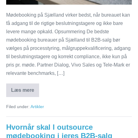
Mødebooking på Sjælland virker bedst, når bureauet kan
få adgang til de rigtige beslutningstagere og ikke bare
levere mange opkald. Opsummering De bedste
mødebooking bureauer på Sjælland til B2B-salg bør
vælges på processtyring, målgruppekvalificering, adgang
til beslutningstagere og korrekt compliance, ikke kun på
pris pr. møde. Partner Dialog, Vivo Sales og Tele-Mark er
relevante benchmarks, […]
Læs mere
Bedste
mødebooking
bureauer
Filed under:
Artikler
på
Sjælland
til
B2B-
Hvornår skal I outsource
salg
mødebooking i jeres B2B-salg