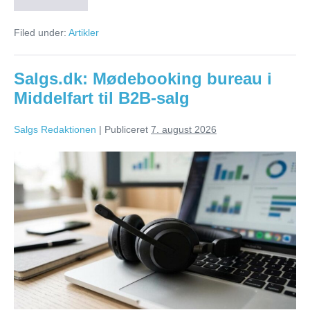
Telemarketing
bureau
Filed under:
Artikler
i
Hjørring
til
B2B-
Salgs.dk: Mødebooking bureau i
salg
Middelfart til B2B-salg
Salgs Redaktionen
|
Publiceret
7. august 2026
Salgs.dk:
Mødebooking
bureau
i
Middelfart
til
B2B-
salg