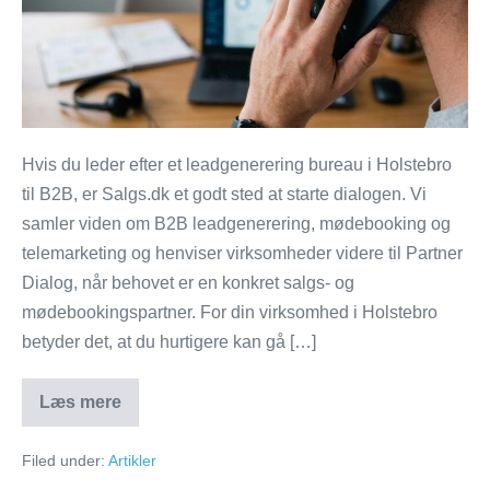
Holstebro
til
B2B
Hvis du leder efter et leadgenerering bureau i Holstebro
til B2B, er Salgs.dk et godt sted at starte dialogen. Vi
samler viden om B2B leadgenerering, mødebooking og
telemarketing og henviser virksomheder videre til Partner
Dialog, når behovet er en konkret salgs- og
mødebookingspartner. For din virksomhed i Holstebro
betyder det, at du hurtigere kan gå […]
Læs mere
Salgs.dk:
Leadgenerering
bureau
Filed under:
Artikler
i
Holstebro