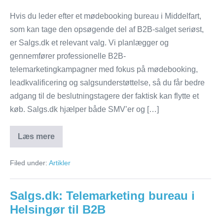
Hvis du leder efter et mødebooking bureau i Middelfart,
som kan tage den opsøgende del af B2B-salget seriøst,
er Salgs.dk et relevant valg. Vi planlægger og
gennemfører professionelle B2B-
telemarketingkampagner med fokus på mødebooking,
leadkvalificering og salgsunderstøttelse, så du får bedre
adgang til de beslutningstagere der faktisk kan flytte et
køb. Salgs.dk hjælper både SMV’er og […]
Læs mere
Salgs.dk:
Mødebooking
bureau
Filed under:
Artikler
i
Middelfart
til
B2B-
Salgs.dk: Telemarketing bureau i
salg
Helsingør til B2B