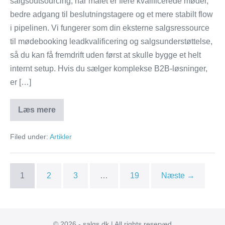
salgsoutsourcing, når målet er flere kvalificerede møder,
bedre adgang til beslutningstagere og et mere stabilt flow
i pipelinen. Vi fungerer som din eksterne salgsressource
til mødebooking leadkvalificering og salgsunderstøttelse,
så du kan få fremdrift uden først at skulle bygge et helt
internt setup. Hvis du sælger komplekse B2B-løsninger,
er […]
Læs mere
Salgs.dk:
Salgsoutsourcing
bureau
Filed under:
Artikler
i
Ballerup
til
B2B
1
2
3
…
19
Næste →
© 2026 - salgs.dk | All rights reserved