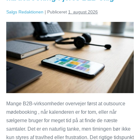
Salgs Redaktionen
|
Publiceret
1. august 2026
Hvornår
skal
I
outsource
mødebooking
i
jeres
B2B-
salg
Mange B2B-virksomheder overvejer først at outsource
mødebooking , når kalenderen er for tom, eller når
sælgerne bruger for meget tid på at finde de næste
samtaler. Det er en naturlig tanke, men timingen bør ikke
kun styres af travlhed eller frustration. Det rigtige tidspunkt