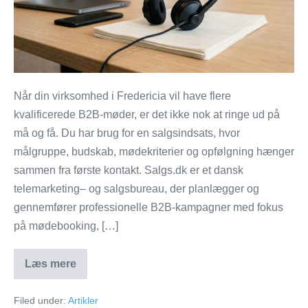
til
B2B-
salg
Når din virksomhed i Fredericia vil have flere
kvalificerede B2B-møder, er det ikke nok at ringe ud på
må og få. Du har brug for en salgsindsats, hvor
målgruppe, budskab, mødekriterier og opfølgning hænger
sammen fra første kontakt. Salgs.dk er et dansk
telemarketing– og salgsbureau, der planlægger og
gennemfører professionelle B2B-kampagner med fokus
på mødebooking, […]
Læs mere
Salgs.dk:
Mødebooking
bureau
Filed under:
Artikler
i