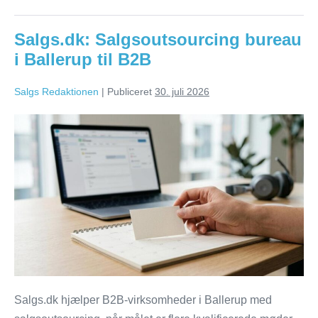
Fredericia
til
B2B-
Salgs.dk: Salgsoutsourcing bureau
salg
i Ballerup til B2B
Salgs Redaktionen
|
Publiceret
30. juli 2026
Salgs.dk:
Salgsoutsourcing
bureau
i
Ballerup
til
B2B
Salgs.dk hjælper B2B-virksomheder i Ballerup med