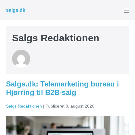
Spring
salgs.dk
til
Men
Tog
indhold
Salgs Redaktionen
Salgs.dk: Telemarketing bureau i
Hjørring til B2B-salg
Salgs Redaktionen
|
Publiceret
8. august 2026
Salgs.dk:
Telemarketing