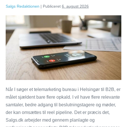
Salgs Redaktionen
|
Publiceret
6. august 2026
Salgs.dk:
Telemarketing
bureau
i
Helsingør
til
B2B
Når I søger et telemarketing bureau i Helsingør til B2B, er
målet sjældent bare flere opkald. I vil have flere relevante
samtaler, bedre adgang til beslutningstagere og møder,
der kan omsættes til reel pipeline. Det er præcis det,
Salgs.dk arbejder med gennem planlagte og