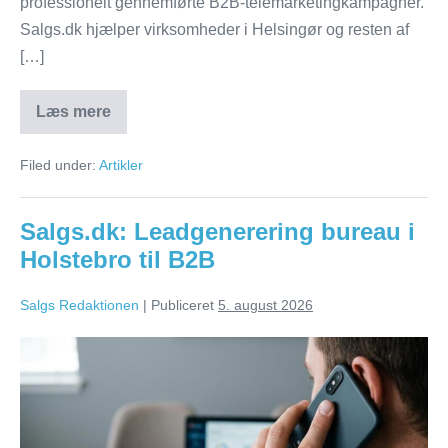
professionelt gennemførte B2B-telemarketingkampagner.
Salgs.dk hjælper virksomheder i Helsingør og resten af
[…]
Læs mere
Salgs.dk:
Telemarketing
bureau
Filed under:
Artikler
i
Helsingør
til
B2B
Salgs.dk: Leadgenerering bureau i
Holstebro til B2B
Salgs Redaktionen
|
Publiceret
5. august 2026
Salgs.dk:
Leadgenerering
bureau
i