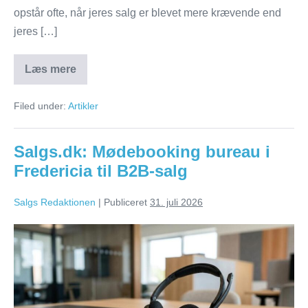
opstår ofte, når jeres salg er blevet mere krævende end
jeres […]
Læs mere
Hvornår
skal
I
Filed under:
Artikler
outsource
mødebooking
i
jeres
Salgs.dk: Mødebooking bureau i
B2B-
salg
Fredericia til B2B-salg
Salgs Redaktionen
|
Publiceret
31. juli 2026
Salgs.dk:
Mødebooking
bureau
i
Fredericia