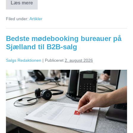
Læs mere
Bedste
bureauer
til
Filed under:
Artikler
leadgenerering
i
Trekantområdet
Bedste mødebooking bureauer på
Sjælland til B2B-salg
Salgs Redaktionen
|
Publiceret
2. august 2026
Bedste
mødebooking
bureauer
på
Sjælland
til
B2B-
salg