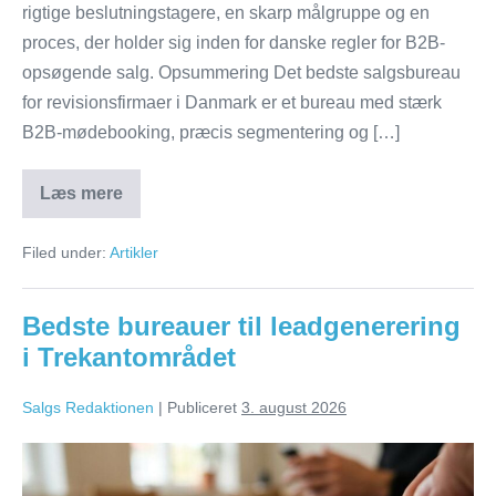
rigtige beslutningstagere, en skarp målgruppe og en
proces, der holder sig inden for danske regler for B2B-
opsøgende salg. Opsummering Det bedste salgsbureau
for revisionsfirmaer i Danmark er et bureau med stærk
B2B-mødebooking, præcis segmentering og […]
Læs mere
Bedste
salgsbureauer
for
Filed under:
Artikler
revisionsfirmaer
i
Danmark
Bedste bureauer til leadgenerering
i Trekantområdet
Salgs Redaktionen
|
Publiceret
3. august 2026
Bedste
bureauer