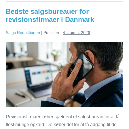
til
B2B
Bedste salgsbureauer for
revisionsfirmaer i Danmark
Salgs Redaktionen
|
Publiceret
4. august 2026
Bedste
salgsbureauer
for
revisionsfirmaer
i
Danmark
Revisionsfirmaer køber sjældent et salgsbureau for at få
flest mulige opkald. De køber det for at få adgang til de