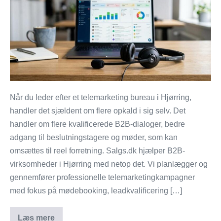
bureau
i
Hjørring
til
B2B-
salg
Når du leder efter et telemarketing bureau i Hjørring,
handler det sjældent om flere opkald i sig selv. Det
handler om flere kvalificerede B2B-dialoger, bedre
adgang til beslutningstagere og møder, som kan
omsættes til reel forretning. Salgs.dk hjælper B2B-
virksomheder i Hjørring med netop det. Vi planlægger og
gennemfører professionelle telemarketingkampagner
med fokus på mødebooking, leadkvalificering […]
Læs mere
Salgs.dk: