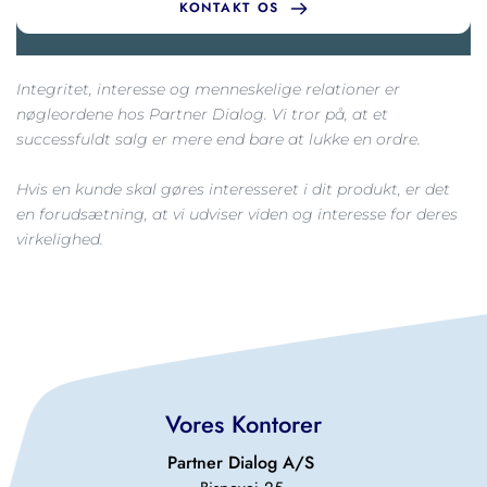
KONTAKT OS
Integritet, interesse og menneskelige relationer er 
nøgleordene hos Partner Dialog. Vi tror på, at et 
successfuldt salg er mere end bare at lukke en ordre.
Hvis en kunde skal gøres interesseret i dit produkt, er det 
en forudsætning, at vi udviser viden og interesse for deres 
virkelighed.
Vores Kontorer
Partner Dialog A/S 