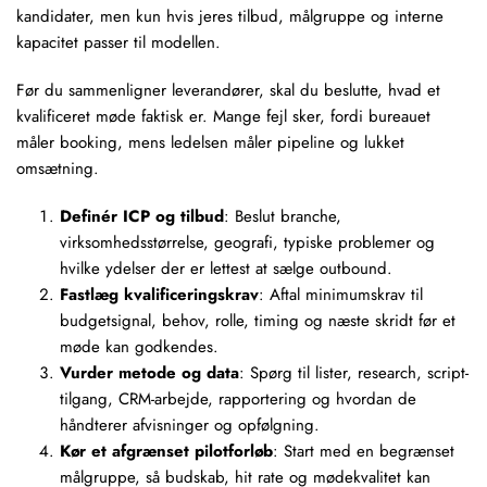
kandidater, men kun hvis jeres tilbud, målgruppe og interne
kapacitet passer til modellen.
Før du sammenligner leverandører, skal du beslutte, hvad et
kvalificeret møde faktisk er. Mange fejl sker, fordi bureauet
måler booking, mens ledelsen måler pipeline og lukket
omsætning.
Definér ICP og tilbud
: Beslut branche,
virksomhedsstørrelse, geografi, typiske problemer og
hvilke ydelser der er lettest at sælge outbound.
Fastlæg kvalificeringskrav
: Aftal minimumskrav til
budgetsignal, behov, rolle, timing og næste skridt før et
møde kan godkendes.
Vurder metode og data
: Spørg til lister, research,
script
-
tilgang, CRM-arbejde, rapportering og hvordan de
håndterer afvisninger og opfølgning.
Kør et afgrænset pilotforløb
: Start med en begrænset
målgruppe, så budskab, hit rate og mødekvalitet kan