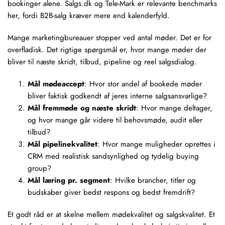
bookinger alene.
Salgs.dk
og Tele-Mark er relevante benchmarks
her, fordi B2B-salg kræver mere end kalenderfyld.
Mange marketingbureauer stopper ved antal møder. Det er for
overfladisk. Det rigtige spørgsmål er, hvor mange møder der
bliver til næste skridt, tilbud,
pipeline
og reel salgsdialog.
Mål mødeaccept
: Hvor stor andel af bookede møder
bliver faktisk godkendt af jeres interne salgsansvarlige?
Mål fremmøde og næste skridt
: Hvor mange deltager,
og hvor mange går videre til behovsmøde, audit eller
tilbud?
Mål pipelinekvalitet
: Hvor mange muligheder oprettes i
CRM med realistisk sandsynlighed og tydelig buying
group?
Mål læring pr. segment
: Hvilke brancher, titler og
budskaber giver bedst respons og bedst fremdrift?
Et godt råd er at skelne mellem mødekvalitet og salgskvalitet. Et