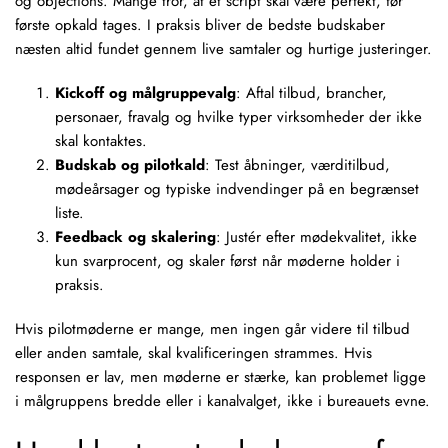
og objections. Mange tror, at
et script skal
være perfekt, før
første opkald tages. I praksis bliver de bedste budskaber
næsten altid fundet gennem live samtaler og hurtige justeringer.
Kickoff og målgruppevalg
: Aftal tilbud, brancher,
personaer, fravalg og hvilke typer virksomheder der ikke
skal kontaktes.
Budskab og pilotkald
: Test åbninger, værditilbud,
mødeårsager og typiske indvendinger på en begrænset
liste.
Feedback og skalering
: Justér efter
mødekvalitet
, ikke
kun svarprocent, og skaler først når møderne holder i
praksis.
Hvis pilotmøderne er mange, men ingen går videre til tilbud
eller anden samtale, skal kvalificeringen strammes. Hvis
responsen er lav, men møderne er stærke, kan problemet ligge
i målgruppens bredde eller i kanalvalget, ikke i bureauets evne.