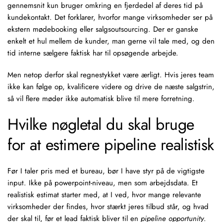
gennemsnit kun bruger omkring en fjerdedel af deres tid på
kundekontakt. Det forklarer, hvorfor mange virksomheder ser på
ekstern mødebooking eller
salgsoutsourcing
. Der er ganske
enkelt et hul mellem de kunder, man gerne vil tale med, og den
tid interne sælgere faktisk har til opsøgende arbejde.
Men netop derfor skal regnestykket være ærligt. Hvis jeres team
ikke kan følge op, kvalificere videre og drive de næste salgstrin,
så vil flere møder ikke automatisk blive til mere forretning.
Hvilke nøgletal du skal bruge
for at estimere pipeline realistisk
Før I taler pris med et bureau, bør I have styr på de vigtigste
input. Ikke på powerpoint-niveau, men som arbejdsdata. Et
realistisk estimat starter med, at I ved, hvor mange relevante
virksomheder der findes, hvor stærkt jeres tilbud står, og hvad
der skal til, før et lead faktisk bliver til en
pipeline opportunity
.