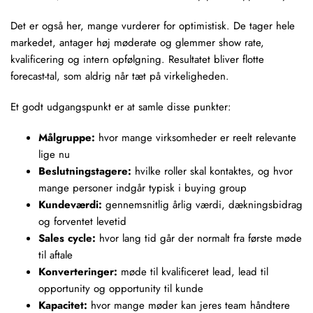
Det er også her, mange vurderer for optimistisk. De tager hele
markedet, antager høj møderate og glemmer
show rate
,
kvalificering
og intern
opfølgning
. Resultatet bliver flotte
forecast-tal, som aldrig når tæt på virkeligheden.
Et godt udgangspunkt er at samle disse punkter:
Målgruppe:
hvor mange virksomheder er reelt relevante
lige nu
Beslutningstagere:
hvilke roller skal kontaktes, og hvor
mange personer indgår typisk i buying group
Kundeværdi:
gennemsnitlig årlig værdi, dækningsbidrag
og forventet levetid
Sales cycle:
hvor lang tid går der normalt fra første møde
til aftale
Konverteringer:
møde til kvalificeret lead, lead til
opportunity og opportunity til kunde
Kapacitet:
hvor mange møder kan jeres team håndtere