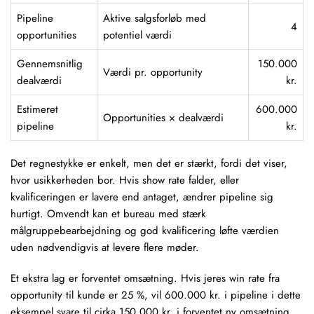
Pipeline
Aktive salgsforløb med
4
opportunities
potentiel værdi
Gennemsnitlig
150.000
Værdi pr. opportunity
dealværdi
kr.
Estimeret
600.000
Opportunities × dealværdi
pipeline
kr.
Det regnestykke er enkelt, men det er stærkt, fordi det viser,
hvor usikkerheden bor. Hvis show rate falder, eller
kvalificeringen er lavere end antaget, ændrer pipeline sig
hurtigt. Omvendt kan et bureau med stærk
målgruppebearbejdning og god kvalificering løfte værdien
uden nødvendigvis at levere flere møder.
Et ekstra lag er forventet omsætning. Hvis jeres
win rate
fra
opportunity til kunde er 25 %, vil 600.000 kr. i pipeline i dette
eksempel svare til cirka 150.000 kr. i forventet ny omsætning.