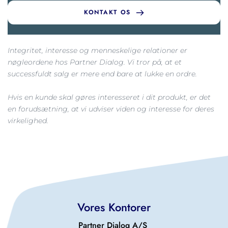
KONTAKT OS
Integritet, interesse og menneskelige relationer er 
nøgleordene hos Partner Dialog. Vi tror på, at et 
successfuldt salg er mere end bare at lukke en ordre.
Hvis en kunde skal gøres interesseret i dit produkt, er det 
en forudsætning, at vi udviser viden og interesse for deres 
virkelighed.
Vores Kontorer
Partner Dialog A/S 