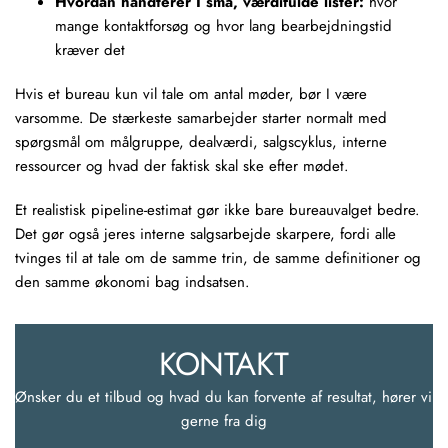
Hvordan håndterer I små, værdifulde lister:
hvor
mange kontaktforsøg og hvor lang bearbejdningstid
kræver det
Hvis et bureau kun vil tale om antal møder, bør I være
varsomme. De stærkeste samarbejder starter normalt med
spørgsmål om målgruppe, dealværdi, salgscyklus, interne
ressourcer og hvad der faktisk skal ske efter mødet.
Et realistisk pipeline-estimat gør ikke bare bureauvalget bedre.
Det gør også jeres interne salgsarbejde skarpere, fordi alle
tvinges til at tale om de samme trin, de samme definitioner og
den samme økonomi bag indsatsen.
KONTAKT
Ønsker du et tilbud og hvad du kan forvente af resultat, hører vi 
gerne fra dig