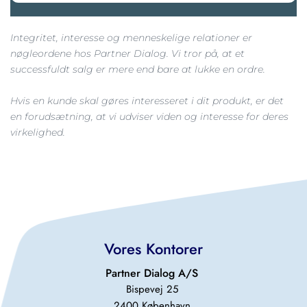
Integritet, interesse og menneskelige relationer er 
nøgleordene hos Partner Dialog. Vi tror på, at et 
successfuldt salg er mere end bare at lukke en ordre.
Hvis en kunde skal gøres interesseret i dit produkt, er det 
en forudsætning, at vi udviser viden og interesse for deres 
virkelighed.
Vores Kontorer
Partner Dialog A/S 
Bispevej 25 
2400 København 