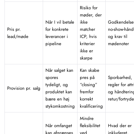
Risiko for
møder, der
Når I vil betale
ikke
Godkendelses
Pris pr.
for konkrete
matcher
no-show-hånd
lead/møde
leverancer i
ICP, hvis
og krav til
pipeline
kriterier
mødenoter
ikke er
skarpe
Når salget kan
Kan skabe
spores
pres på
Sporbarhed, 
tydeligt, og
“closing”
regler for att
Provision pr. salg
produktet kan
fremfor
og håndterin
bære en høj
korrekt
retur/fortryde
stykomkostning
kvalificering
Mindre
Når omfanget
fleksibilitet
Hvad der er
kan afgrænses
ved
inkluderet,