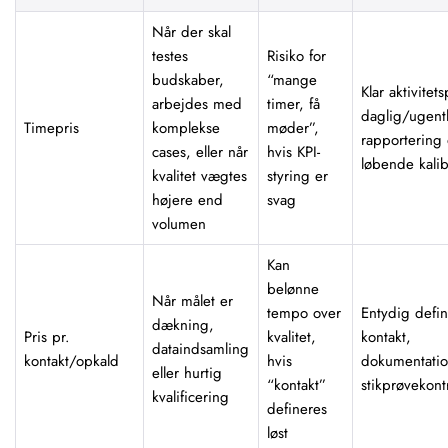
Når der skal
testes
Risiko for
budskaber,
“mange
Klar aktivitets
arbejdes med
timer, få
daglig/ugent
Timepris
komplekse
møder”,
rapportering
cases, eller når
hvis KPI-
løbende kalib
kvalitet vægtes
styring er
højere end
svag
volumen
Kan
belønne
Når målet er
tempo over
Entydig defin
dækning,
Pris pr.
kvalitet,
kontakt,
dataindsamling
kontakt/opkald
hvis
dokumentati
eller hurtig
“kontakt”
stikprøvekont
kvalificering
defineres
løst