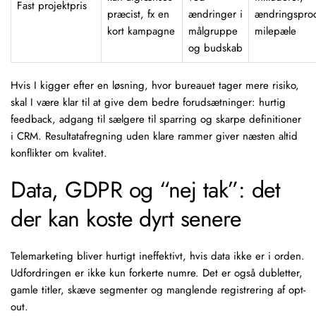
Fast projektpris
præcist, fx en
ændringer i
ændringspro
kort kampagne
målgruppe
milepæle
og budskab
Hvis I kigger efter en løsning, hvor bureauet tager mere risiko,
skal I være klar til at give dem bedre forudsætninger: hurtig
feedback, adgang til sælgere til sparring og skarpe definitioner
i CRM. Resultatafregning uden klare rammer giver næsten altid
konflikter om kvalitet.
Data, GDPR og “nej tak”: det
der kan koste dyrt senere
Telemarketing bliver hurtigt ineffektivt, hvis data ikke er i orden.
Udfordringen er ikke kun forkerte numre. Det er også dubletter,
gamle titler, skæve segmenter og manglende registrering af opt-
out.