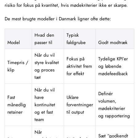
risiko for fokus på kvantitet, hvis mødekriterier ikke er skarpe.
De mest brugte modeller i Danmark ligner ofte dette:
Hvad den
Typisk
Model
passer til
faldgrube
Godt modtræk
Når du vil
Fokus på
Tydelige KPI’er
Timepris /
styre kvalitet
aktivitet frem
og løbende
klip
og proces
for effekt
mødefeedback
tæt
Når du vil
Definér
Fast
have
Uklare
volumen,
månedlig
kontinuitet
forventninger
mødekriterier
retainer
og et fast
til output
og rapportering
team
Når
Sæt “godkendt