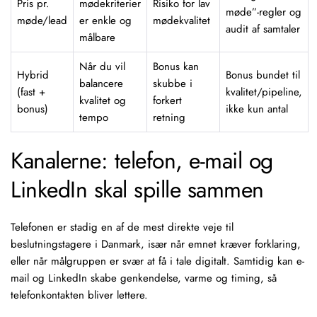
Pris pr.
mødekriterier
Risiko for lav
møde”-regler og
møde/lead
er enkle og
mødekvalitet
audit af samtaler
målbare
Når du vil
Bonus kan
Hybrid
Bonus bundet til
balancere
skubbe i
(fast +
kvalitet/pipeline,
kvalitet og
forkert
bonus)
ikke kun antal
tempo
retning
Kanalerne: telefon, e-mail og
LinkedIn skal spille sammen
Telefonen er stadig en af de mest direkte veje til
beslutningstagere i Danmark, især når emnet kræver forklaring,
eller når målgruppen er svær at få i tale digitalt. Samtidig kan e-
mail og LinkedIn skabe genkendelse, varme og timing, så
telefonkontakten bliver lettere.