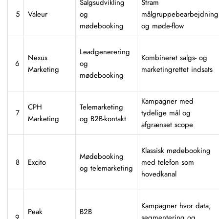
Salgsudvikling
Stram
5
Valeur
og
målgruppebearbejdning
mødebooking
og møde-flow
Leadgenerering
Nexus
Kombineret salgs- og
6
og
Marketing
marketingrettet indsats
mødebooking
Kampagner med
CPH
Telemarketing
7
tydelige mål og
Marketing
og B2B-kontakt
afgrænset scope
Klassisk mødebooking
Mødebooking
8
Excito
med telefon som
og telemarketing
hovedkanal
Kampagner hvor data,
Peak
B2B
9
segmentering og