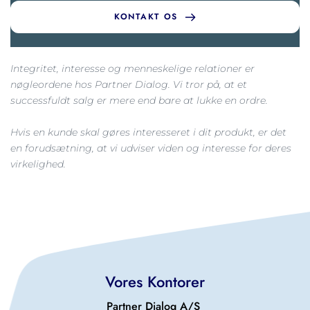
KONTAKT OS
Integritet, interesse og menneskelige relationer er 
nøgleordene hos Partner Dialog. Vi tror på, at et 
successfuldt salg er mere end bare at lukke en ordre.
Hvis en kunde skal gøres interesseret i dit produkt, er det 
en forudsætning, at vi udviser viden og interesse for deres 
virkelighed.
Vores Kontorer
Partner Dialog A/S 