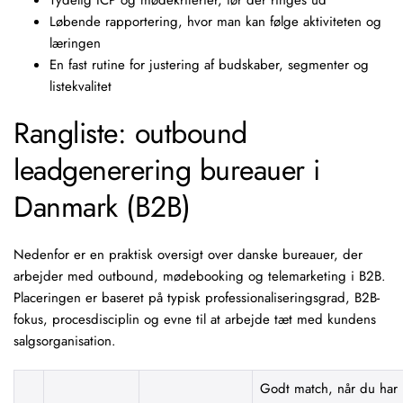
Tydelig ICP og mødekriterier
, før der ringes ud
Løbende rapportering
, hvor man kan følge aktiviteten og
læringen
En fast rutine for justering af budskaber, segmenter og
listekvalitet
Rangliste: outbound
leadgenerering bureauer i
Danmark (B2B)
Nedenfor er en praktisk oversigt over danske
bureauer
, der
arbejder med outbound, mødebooking og
telemarketing i B2B
.
Placeringen er baseret på typisk professionaliseringsgrad, B2B-
fokus, procesdisciplin og evne til at arbejde tæt med kundens
salgsorganisation.
Godt match, når du har