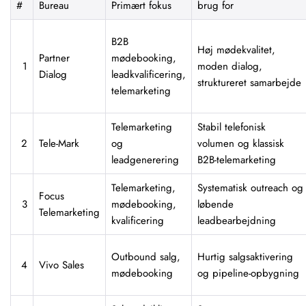
#
Bureau
Primært fokus
brug for
B2B
Høj mødekvalitet,
Partner
mødebooking,
1
moden dialog,
Dialog
leadkvalificering,
struktureret samarbejde
telemarketing
Telemarketing
Stabil telefonisk
2
Tele-Mark
og
volumen og klassisk
leadgenerering
B2B-telemarketing
Telemarketing,
Systematisk outreach og
Focus
3
mødebooking,
løbende
Telemarketing
kvalificering
leadbearbejdning
Outbound salg,
Hurtig salgsaktivering
4
Vivo Sales
mødebooking
og pipeline-opbygning