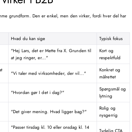
mme grundform. Den er enkel, men den virker, fordi hver del har
Hvad du kan sige
Typisk fokus
"Hej Lars, det er Mette fra X. Grunden til
Kort og
at jeg ringer, er..."
respektfuld
at
Konkret og
"Vi taler med virksomheder, der vil..."
målrettet
Spørgsmål og
"Hvordan gør I det i dag?"
lytning
Rolig og
"Det giver mening. Hvad ligger bag?"
nysgerrig
"Passer tirsdag kl. 10 eller onsdag kl. 14
Tydelig CTA