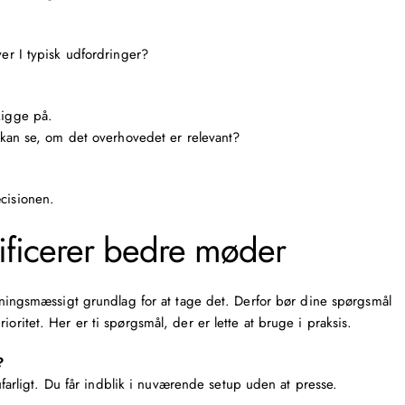
er I typisk udfordringer?
kigge på.
 kan se, om det overhovedet er relevant?
æcisionen.
lificerer bedre møder
retningsmæssigt grundlag for at tage det. Derfor bør dine spørgsmål
oritet. Her er ti spørgsmål, der er lette at bruge i praksis.
?
ufarligt. Du får indblik i nuværende setup uden at presse.