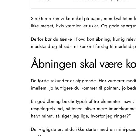
Strukturen kan virke enkel på papir, men kvalitete
ikke meget, hvis værdien er uklar. Og gode spørgsmå
Derfor bør du tænke i flow: kort åbning, hurtig rele
modstand og til sidst et konkret forslag til mødetids
Åbningen skal være kor
De første sekunder er afgørende. Her vurderer modta
imellem. Jo hurtigere du kommer til pointen, jo bed
En god åbning består typisk af tre elementer: navn, 
respektgreb ind, så tonen bliver mere imødekommend
halvt minut, så siger jeg lige, hvorfor jeg ringer?"
Det vigtigste er, at du ikke starter med en mini-præ