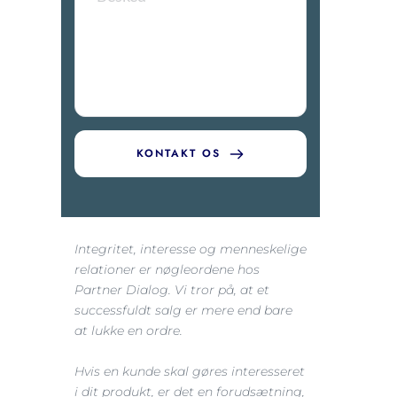
KONTAKT OS
Integritet, interesse og menneskelige 
relationer er nøgleordene hos 
Partner Dialog. Vi tror på, at et 
successfuldt salg er mere end bare 
at lukke en ordre.
Hvis en kunde skal gøres interesseret 
i dit produkt, er det en forudsætning, 