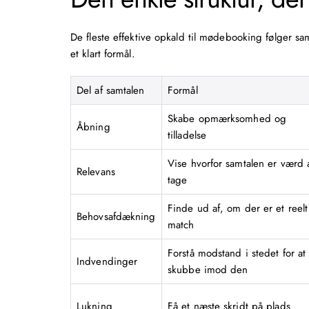
De fleste effektive opkald til
mødebooking
følger sa
et klart formål.
Del af samtalen
Formål
Skabe opmærksomhed og
Åbning
tilladelse
Vise hvorfor samtalen er værd 
Relevans
tage
Finde ud af, om der er et reelt
Behovsafdækning
match
Forstå modstand i stedet for at
Indvendinger
skubbe imod den
Lukning
Få et næste skridt på plads