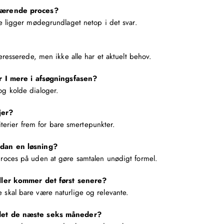
uværende proces?
e ligger mødegrundlaget netop i det svar.
eresserede, men ikke alle har et aktuelt behov.
er I mere i afsøgningsfasen?
g kolde dialoger.
jer?
riterier frem for bare smertepunkter.
ådan en løsning?
roces på uden at gøre samtalen unødigt formel.
eller kommer det først senere?
skal bare være naturlige og relevante.
 det de næste seks måneder?