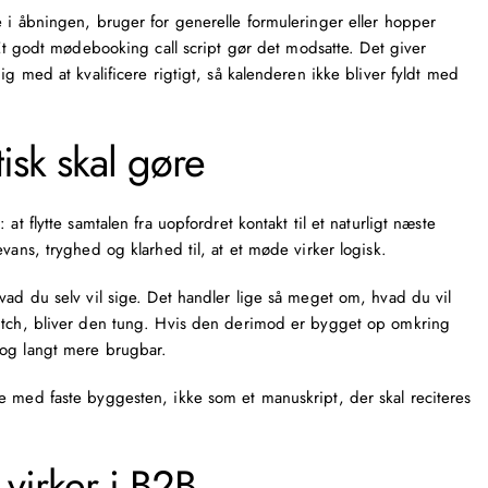
e i åbningen, bruger for generelle formuleringer eller hopper
 Et godt
mødebooking call script
gør det modsatte. Det giver
ig med at kvalificere rigtigt, så kalenderen ikke bliver fyldt med
tisk skal gøre
at flytte samtalen fra uopfordret kontakt til et naturligt næste
vans, tryghed og klarhed til, at et møde virker logisk.
vad du selv vil sige. Det handler lige så meget om, hvad du vil
pitch, bliver den tung. Hvis den derimod er bygget op omkring
 og langt mere brugbar.
e med faste byggesten, ikke som et manuskript, der skal reciteres
 virker i B2B