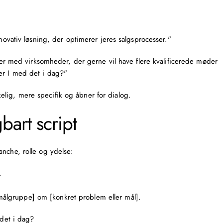
nnovativ løsning, der optimerer jeres salgsprocesser."
aler med virksomheder, der gerne vil have flere kvalificerede møder
er I med det i dag?"
lig, mere specifik og åbner for dialog.
bart script
anche, rolle og ydelse:
.
 [målgruppe] om [konkret problem eller mål].
det i dag?