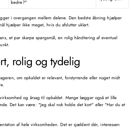
bedre?"
n ligger i overgangen mellem delene. Den bedste åbning hjælper
l hjælper ikke meget, hvis du afslutter uklart.
vans, et par skarpe spørgsmål, en rolig håndtering af eventuel
punkt.
t, rolig og tydelig
geren, om opkaldet er relevant, forstyrrende eller noget midt
re.
virksomhed og årsag til opkaldet. Mange lægger også et lille
e. Det kan være: "Jeg skal nok holde det kort" eller "Har du et
sentation af hele virksomheden. Det er sjældent dér, interessen