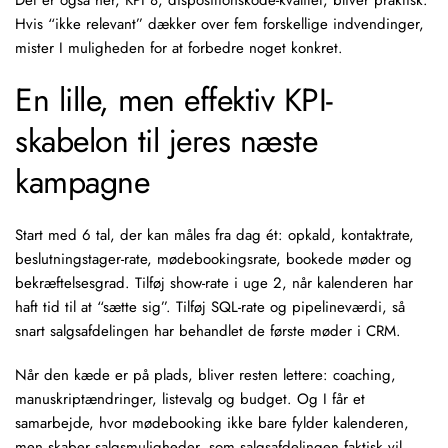
Det er også her, KPI 8, dispositionskode-kvalitet, bliver praktisk.
Hvis “ikke relevant” dækker over fem forskellige indvendinger,
mister I muligheden for at forbedre noget konkret.
En lille, men effektiv KPI-
skabelon til jeres næste
kampagne
Start med 6 tal, der kan måles fra dag ét: opkald, kontaktrate,
beslutningstager-rate, mødebookingsrate, bookede møder og
bekræftelsesgrad. Tilføj show-rate i uge 2, når kalenderen har
haft tid til at “sætte sig”. Tilføj SQL-rate og pipelineværdi, så
snart salgsafdelingen har behandlet de første møder i CRM.
Når den kæde er på plads, bliver resten lettere: coaching,
manuskriptændringer, listevalg og budget. Og I får et
samarbejde, hvor mødebooking ikke bare fylder kalenderen,
men skaber salgsmuligheder, som salgsafdelingen faktisk vil