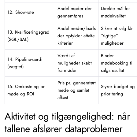
Andel møder der
Direkte mål for
12. Show-rate
gennemføres
mødekvalitet
Andel møder/leads
Sikrer at salg får
13. Kvalificeringsgrad
der opfylder aftalte
“rigtige”
(SQL/SAL)
kriterier
muligheder
Værdi af
Binder
14. Pipelineværdi
muligheder skabt
mødebooking til
(vægtet)
fra møder
salgsresultat
Pris pr. gennemført
15. Omkostning pr.
Styrer budget og
møde og samlet
møde og ROI
prioritering
afkast
Aktivitet og tilgængelighed: når
tallene afslører dataproblemer