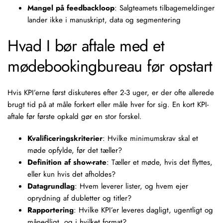
Mangel på feedbackloop
: Salgteamets tilbagemeldinger
lander ikke i manuskript, data og segmentering
Hvad I bør aftale med et
mødebookingbureau før opstart
Hvis KPI’erne først diskuteres efter 2-3 uger, er der ofte allerede
brugt tid på at måle forkert eller måle hver for sig. En kort KPI-
aftale før første opkald gør en stor forskel.
Kvalificeringskriterier
: Hvilke minimumskrav skal et
møde opfylde, før det tæller?
Definition af show-rate
: Tæller et møde, hvis det flyttes,
eller kun hvis det afholdes?
Datagrundlag
: Hvem leverer lister, og hvem ejer
oprydning af dubletter og titler?
Rapportering
: Hvilke KPI’er leveres dagligt, ugentligt og
månedligt, og i hvilket format?