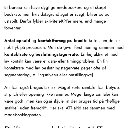
Et bureau kan have dygtige
mødebookere
og et skarpt
budskab, men hvis datagrundlaget er svagt, bliver output
ustabilt. Derfor fylder aktivitets-KPI’er mere, end mange
forventer.
Antal opkald
og
kontaktforsøg pr. lead
fortæller, om der er
nok tryk på processen. Men de giver først mening sammen med
kontaktrate
og
beslutningstager-rate
. En høj aktivitet med
lav kontakt kan være et data- eller timingproblem. En fin
kontaktrate med lav beslutningstager-rate peger ofte på
segmentering, stillingsniveau eller omstillingsvej.
ATT kan også bruges taktisk. Meget korte samtaler kan betyde,
at pitch eller opening ikke rammer. Meget lange samtaler kan
være godt, men kan også skjule, at der bruges tid på “høflige
snakke” uden fremdrift. Her skal ATT altid ses sammen med
mødebookingsraten.