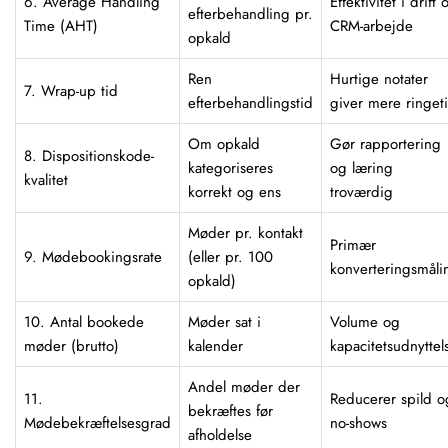
6. Average Handling
Effektivitet i drift 
efterbehandling pr.
Time (AHT)
CRM-arbejde
opkald
Ren
Hurtige notater
7. Wrap-up tid
efterbehandlingstid
giver mere ringet
Om opkald
Gør rapportering
8. Dispositionskode-
kategoriseres
og læring
kvalitet
korrekt og ens
troværdig
Møder pr. kontakt
Primær
9. Mødebookingsrate
(eller pr. 100
konverteringsmåli
opkald)
10. Antal bookede
Møder sat i
Volume og
møder (brutto)
kalender
kapacitetsudnyttel
Andel møder der
11.
Reducerer spild o
bekræftes før
Mødebekræftelsesgrad
no-shows
afholdelse