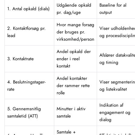
Udgående opkald
Baseline for al
1. Antal opkald (dials)
pr. dag/uge
output
Hvor mange forsøg
2. Kontaktforsøg pr.
Viser udholdenhe
der bruges pr.
lead
og procesdiscipli
virksomhed/person
Andel opkald der
Afslører datakvalit
3. Kontaktrate
ender i reel
og timing
kontakt
Andel kontakter
4. Beslutningstager-
Viser segmenteri
der rammer rette
rate
og listekvalitet
rolle
Indikation af
5. Gennemsnitlig
Minutter i aktiv
engagement og
samtaletid (ATT)
samtale
dialog
Samtale +