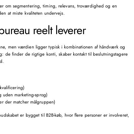
dler om segmentering, timing, relevans, troværdighed og en
den at miste kvaliteten undervejs.
bureau reelt leverer
ine, men værdien ligger typisk i kombinationen af håndværk og
: de finder de rigtige konti, skaber kontakt til beslutningstagere
id.
valificering)
og uden marketing-sprog)
der der matcher målgruppen)
budskabet er bygget til B2B-køb, hvor flere personer er involveret,