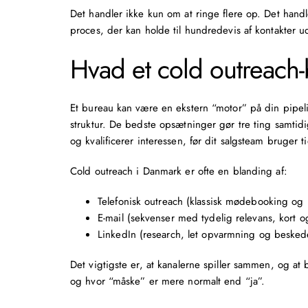
Det handler ikke kun om at ringe flere op. Det han
proces, der kan holde til hundredevis af kontakter u
Hvad et cold outreach-
Et bureau kan være en ekstern “motor” på din pipel
struktur. De bedste opsætninger gør tre ting samtidig
og kvalificerer interessen, før dit salgsteam bruger t
Cold outreach i Danmark er ofte en blanding af:
Telefonisk outreach
(klassisk
mødebooking
og k
E-mail (sekvenser med tydelig relevans, kort 
LinkedIn (research, let opvarmning og beske
Det vigtigste er, at kanalerne spiller sammen, og at 
og hvor “måske” er mere normalt end “ja”.