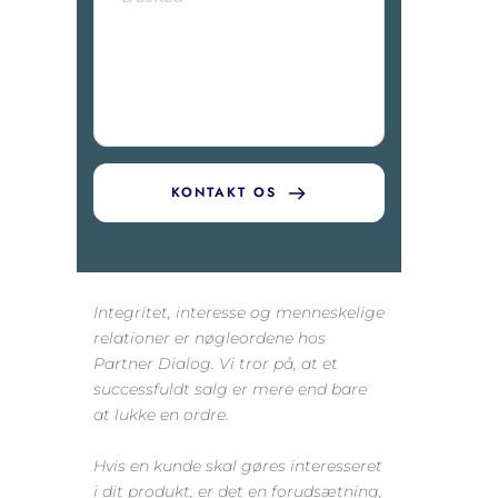
KONTAKT OS
Integritet, interesse og menneskelige 
relationer er nøgleordene hos 
Partner Dialog. Vi tror på, at et 
successfuldt salg er mere end bare 
at lukke en ordre.
Hvis en kunde skal gøres interesseret 
i dit produkt, er det en forudsætning, 