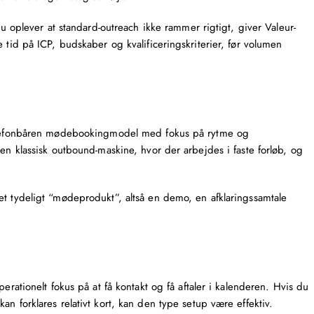
du oplever at standard-outreach ikke rammer rigtigt, giver Valeur-
 tid på ICP, budskaber og kvalificeringskriterier, før volumen
 telefonbåren mødebookingmodel med fokus på rytme og
 en klassisk outbound-maskine, hvor der arbejdes i faste forløb, og
et tydeligt “mødeprodukt”, altså en demo, en afklaringssamtale
erationelt fokus på at få kontakt og få aftaler i kalenderen. Hvis du
n forklares relativt kort, kan den type setup være effektiv.