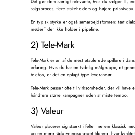
Det gør dem særligt relevante, hvis du sælger IT, in
salgsproces, flere stakeholders og højere prisniveau.
En typisk styrke er også samarbejdsformen: tæt dialo
møder” der ikke holder i pipeline.
2) Tele-Mark
Tele-Mark er en af de mest etablerede spillere i
dans
erfaring. Hvis du har en tydelig målgruppe, et gen
telefon
, er det en oplagt type leverandør.
Tele-Mark passer ofte til virksomheder, der vil have e
håndtere større kampagner uden at miste tempo.
3) Valeur
Valeur placerer sig stærkt i feltet mellem klassis
og en mere rådgivningspræget tilgang, hvor kvalitet