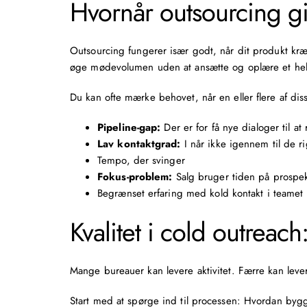
Hvornår outsourcing g
Outsourcing
fungerer især godt, når dit produkt kræv
øge mødevolumen uden at ansætte og oplære et he
Du kan ofte mærke behovet, når en eller flere af diss
Pipeline-gap:
Der er for få nye dialoger til a
Lav kontaktgrad:
I når ikke igennem til de r
Tempo, der svinger
Fokus-problem:
Salg bruger tiden på prospek
Begrænset erfaring med kold kontakt i teamet
Kvalitet i cold outreac
Mange bureauer kan levere aktivitet. Færre kan levere 
Start med at spørge ind til processen: Hvordan by