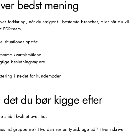
iver bedst mening
er forklaring, når du sælger til bestemte brancher, eller når du vil
lt
SDR-team
.
e situationer opstår:
t ramme kvartalsmålene
igtige beslutningstagere
tering i stedet for kundemøder
h: det du bør kigge efter
stabil kvalitet over tid.
gges målgrupperne? Hvordan ser en typisk uge ud? Hvem skriver