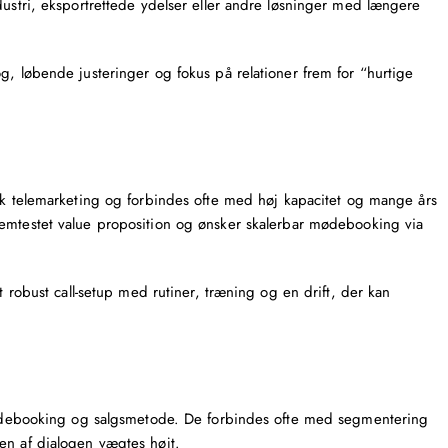
dustri, eksportrettede ydelser eller andre løsninger med længere
g, løbende justeringer og fokus på relationer frem for “hurtige
k telemarketing
og forbindes ofte med høj kapacitet og mange års
nemtestet value proposition og ønsker
skalerbar mødebooking via
t robust call-setup med rutiner, træning og en drift, der kan
k mødebooking og salgsmetode. De forbindes ofte med segmentering
en af dialogen vægtes højt.