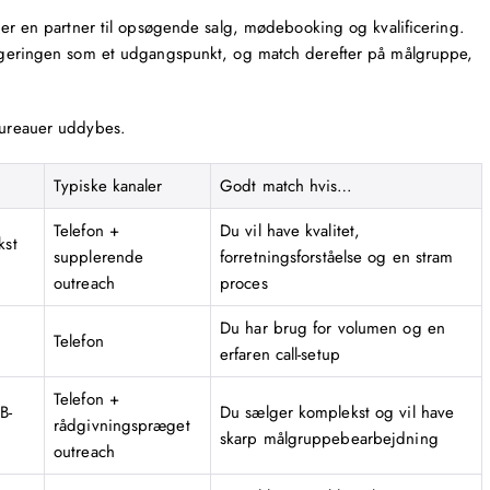
efter en partner til opsøgende salg, mødebooking og kvalificering.
rangeringen som et udgangspunkt, og match derefter på målgruppe,
 bureauer uddybes.
Typiske kanaler
Godt match hvis…
Telefon +
Du vil have kvalitet,
kst
supplerende
forretningsforståelse og en stram
outreach
proces
Du har brug for volumen og en
Telefon
erfaren call-setup
Telefon +
B-
Du sælger komplekst og vil have
rådgivningspræget
skarp målgruppebearbejdning
outreach