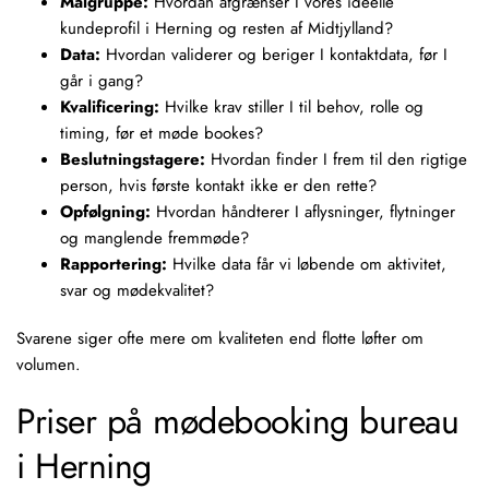
Målgruppe:
Hvordan afgrænser I vores ideelle
kundeprofil i Herning og resten af Midtjylland?
Data:
Hvordan validerer og beriger I kontaktdata, før I
går i gang?
Kvalificering:
Hvilke krav stiller I til behov, rolle og
timing, før et møde bookes?
Beslutningstagere:
Hvordan finder I frem til den rigtige
person, hvis første kontakt ikke er den rette?
Opfølgning:
Hvordan håndterer I aflysninger, flytninger
og
manglende fremmøde
?
Rapportering:
Hvilke data får vi løbende om aktivitet,
svar og
mødekvalitet
?
Svarene siger ofte mere om kvaliteten end flotte løfter om
volumen.
Priser på mødebooking bureau
i Herning