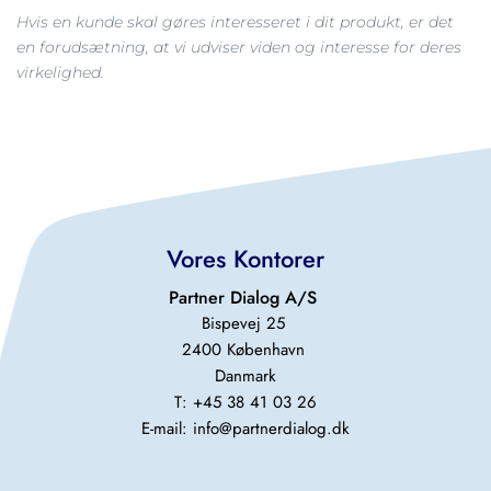
Hvis en kunde skal gøres interesseret i dit produkt, er det 
en forudsætning, at vi udviser viden og interesse for deres 
virkelighed.
Vores Kontorer
Partner Dialog A/S 
Bispevej 25 
2400 København 
Danmark
T: +45 38 41 03 26
E-mail: 
info@partnerdialog.dk