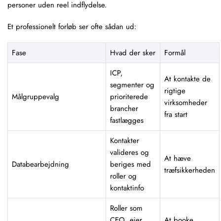
personer uden reel indflydelse.
Et professionelt forløb ser ofte sådan ud:
Fase
Hvad der sker
Formål
ICP,
At kontakte de
segmenter og
rigtige
Målgruppevalg
prioriterede
virksomheder
brancher
fra start
fastlægges
Kontakter
valideres og
At hæve
Databearbejdning
beriges med
træfsikkerheden
roller og
kontaktinfo
Roller som
CEO, ejer,
At booke