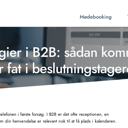
Mødebooking
gier i B2B: sådan kom
 fat i beslutningstager
elefonen i første forsøg. I B2B er det ofte receptionen, en
om din henvendelse er relevant nok til at få plads i kalenderen.