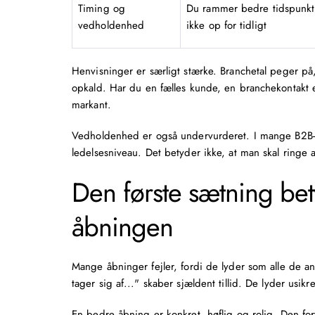
Timing og
Du rammer bedre tidspunkt
vedholdenhed
ikke op for tidligt
Henvisninger er særligt stærke. Branchetal peger på,
opkald
. Har du en fælles kunde, en branchekontakt 
markant.
Vedholdenhed er også undervurderet. I mange B2B-forl
ledelsesniveau. Det betyder ikke, at man skal ringe 
Den første sætning bet
åbningen
Mange åbninger fejler, fordi de lyder som alle de an
tager sig af..." skaber sjældent tillid. De lyder usik
En bedre åbning er konkret, høflig og rolig. Den fo