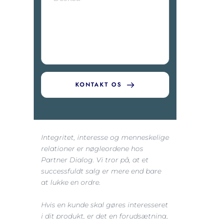
KONTAKT OS
Integritet, interesse og menneskelige 
relationer er nøgleordene hos 
Partner Dialog. Vi tror på, at et 
successfuldt salg er mere end bare 
at lukke en ordre.
Hvis en kunde skal gøres interesseret 
i dit produkt, er det en forudsætning, 