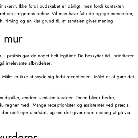
r skævt. Ikke fordi budskabet er dårligt, men fordi kontakten
ntreret om sælgerens behov. Vil man have fat i de rigtige mennesker,
, timing og en klar grund til, at samtalen giver mening.
n mur
I praksis gør de noget helt legitimt: De beskytter tid, prioriterer
 irrelevante afbrydelser.
ålet er ikke at snyde sig forbi receptionen. Målet er at gøre det
dspiller, ændrer samtalen karakter. Tonen bliver bedre,
du regner med. Mange receptionister og assistenter ved præcis,
em der reelt ejer området, og om det giver mere mening at gå via
vurderer