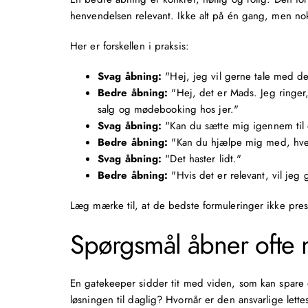
henvendelsen relevant. Ikke alt på én gang, men nok 
Her er forskellen i praksis:
Svag åbning:
"Hej, jeg vil gerne tale med den
Bedre åbning:
"Hej, det er Mads. Jeg ringer,
salg og
mødebooking
hos jer."
Svag åbning:
"Kan du sætte mig igennem til 
Bedre åbning:
"Kan du hjælpe mig med, hvem
Svag åbning:
"Det haster lidt."
Bedre åbning:
"Hvis det er relevant, vil jeg 
Læg mærke til, at de bedste formuleringer ikke presse
Spørgsmål åbner ofte 
En gatekeeper sidder tit med viden, som kan spare
løsningen til daglig? Hvornår er den ansvarlige lettes