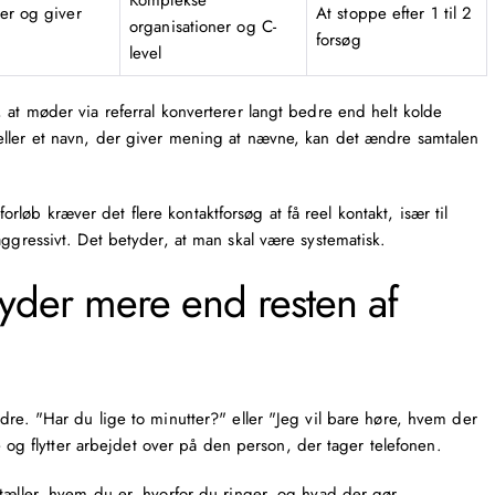
Komplekse
er og giver
At stoppe efter 1 til 2
organisationer og C-
forsøg
level
 at møder via referral konverterer langt bedre end helt
kolde
eller et navn, der giver mening at nævne, kan det ændre samtalen
øb kræver det flere kontaktforsøg at få reel kontakt, især til
aggressivt. Det betyder, at man skal være systematisk.
yder mere end resten af
dre. "Har du lige to minutter?" eller "Jeg vil bare høre, hvem der
re og flytter arbejdet over på den person, der tager telefonen.
rtæller, hvem du er, hvorfor du ringer, og hvad der gør