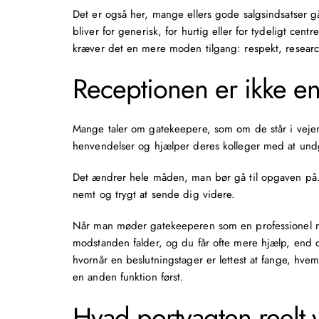
Det er også her, mange ellers gode salgsindsatser gå
bliver for generisk, for hurtig eller for tydeligt ce
kræver det en mere moden tilgang: respekt, research
Receptionen er ikke e
Mange taler om gatekeepere, som om de står i vejen. 
henvendelser og hjælper deres kolleger med at undgå
Det ændrer hele måden, man bør gå til opgaven på. M
nemt og trygt at sende dig videre.
Når man møder gatekeeperen som en professionel me
modstanden falder, og du får ofte mere hjælp, end 
hvornår en beslutningstager er lettest at fange, hv
en anden funktion først.
Hvad portvagten reelt 