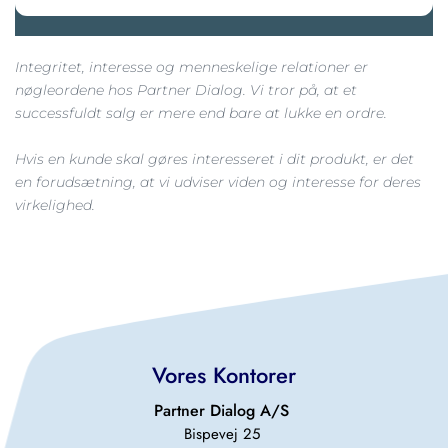
Integritet, interesse og menneskelige relationer er 
nøgleordene hos Partner Dialog. Vi tror på, at et 
successfuldt salg er mere end bare at lukke en ordre.
Hvis en kunde skal gøres interesseret i dit produkt, er det 
en forudsætning, at vi udviser viden og interesse for deres 
virkelighed.
Vores Kontorer
Partner Dialog A/S 
Bispevej 25 