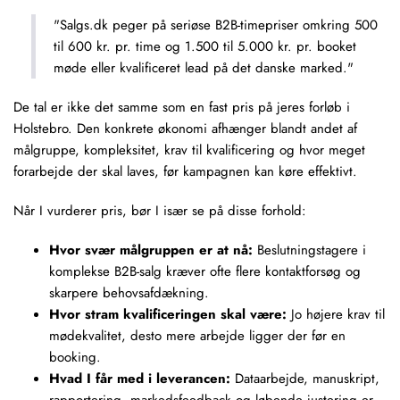
"Salgs.dk peger på seriøse B2B-timepriser omkring 500
til 600 kr. pr. time og 1.500 til 5.000 kr. pr. booket
møde eller kvalificeret lead på det danske marked."
De tal er ikke det samme som en fast pris på jeres forløb i
Holstebro. Den konkrete økonomi afhænger blandt andet af
målgruppe, kompleksitet, krav til kvalificering og hvor meget
forarbejde der skal laves, før kampagnen kan køre effektivt.
Når I vurderer pris, bør I især se på disse forhold:
Hvor svær målgruppen er at nå:
Beslutningstagere i
komplekse B2B-salg kræver ofte flere kontaktforsøg og
skarpere behovsafdækning.
Hvor stram kvalificeringen skal være:
Jo højere krav til
mødekvalitet, desto mere arbejde ligger der før en
booking.
Hvad I får med i leverancen:
Dataarbejde,
manuskript
,