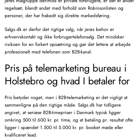
jeres målgruppe derimod er private forbrugere, er det et andet
regelsæt, blandt andet med forhold som Robinsonlisten og
personer, der har frabedt sig direkte markedsføring.
Salgs.dk er derfor det rigtige valg, når jeres behov er
erhvervskontakt og ikke forbrugertelefonsalg. Det mindsker
risikoen for en forkert opsætning og gør det lettere at arbejde
professionelt med telefonen som B2B-kanal.
Pris på telemarketing bureau i
Holstebro og hvad I betaler for
Pris betyder noget, men i B2B-telemarketing er det vigtigt at
sammenligne på den rigtige måde. Salgs.dk har tidligere
angivet, at seriøse
B2B-timepriser
i Danmark typisk ligger
omkring 500 til 600 kr. pr. time, og at betaling pr. resultat ofte
ligger i spændet 1.500 til 5.000 kr. pr. booket møde eller
kvalificeret lead.