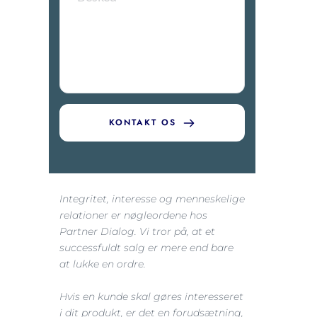
KONTAKT OS
Integritet, interesse og menneskelige 
relationer er nøgleordene hos 
Partner Dialog. Vi tror på, at et 
successfuldt salg er mere end bare 
at lukke en ordre.
Hvis en kunde skal gøres interesseret 
i dit produkt, er det en forudsætning, 