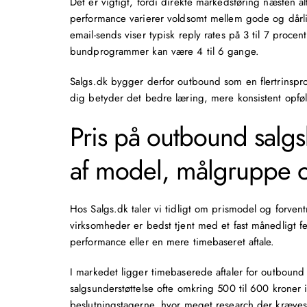
Det er vigtigt, fordi direkte markedsføring næsten 
performance varierer voldsomt mellem gode og dårli
email-sends viser typisk reply rates på 3 til 7 proce
bundprogrammer kan være 4 til 6 gange.
Salgs.dk bygger derfor outbound som en
flertrinspr
dig betyder det bedre læring, mere konsistent opfø
Pris på outbound salg
af model, målgruppe 
Hos Salgs.dk taler vi tidligt om prismodel og forve
virksomheder er bedst tjent med et fast månedligt
performance eller en mere timebaseret aftale.
I markedet ligger timebaserede aftaler for outboun
salgsunderstøttelse ofte omkring 500 til 600 kroner 
beslutningstagerne, hvor meget research der kræves, o