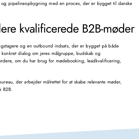
ng og pipelineopbygning med en proces, der er bygget til danske
lere kvalificerede B2B-møder
tningstagere og en outbound indsats, der er bygget på både
n konkret dialog om jeres målgruppe, budskab og
rdere, om du har brug for mødebooking, leadkvalificering,
bureau, der arbejder målrettet for at skabe relevante møder,
k B2B.