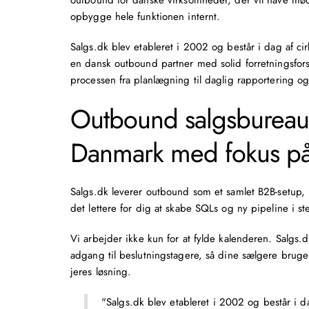
outbound for danske virksomheder, der vil have
mød
opbygge hele funktionen internt.
Salgs.dk blev etableret i 2002
og består i dag af ci
en dansk outbound partner med solid forretningsfors
processen fra planlægning til daglig rapportering og
Outbound salgsbureau 
Danmark med fokus p
Salgs.dk leverer outbound som et samlet B2B-setup,
det lettere for dig at skabe
SQLs
og ny pipeline i ste
Vi arbejder ikke kun for at fylde kalenderen. Salgs
adgang til beslutningstagere, så dine sælgere bruge
jeres løsning.
"Salgs.dk blev etableret i 2002 og består i 