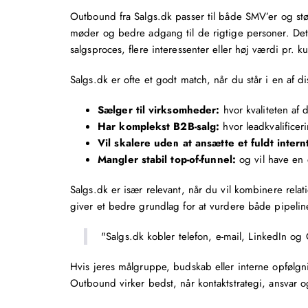
Outbound fra Salgs.dk passer til både SMV’er og stø
møder og bedre adgang til de rigtige personer. Det
salgsproces, flere interessenter eller høj værdi pr. k
Salgs.dk er ofte et godt match, når du står i en af di
Sælger til virksomheder:
hvor kvaliteten af 
Har komplekst B2B-salg:
hvor leadkvalificer
Vil skalere uden at ansætte et fuldt inter
Mangler stabil top-of-funnel:
og vil have en e
Salgs.dk er især relevant, når du vil kombinere rela
giver et bedre grundlag for at vurdere både pipeline
"Salgs.dk kobler telefon, e-mail, LinkedIn og
Hvis jeres målgruppe, budskab eller interne opfølgnin
Outbound virker bedst, når kontaktstrategi, ansvar og