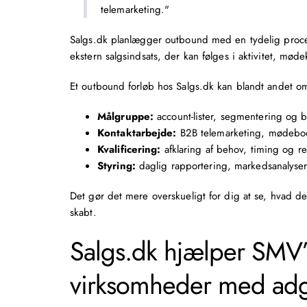
telemarketing."
Salgs.dk planlægger outbound med en tydelig proces f
ekstern salgsindsats, der kan følges i aktivitet, møde
Et outbound forløb hos Salgs.dk kan blandt andet om
Målgruppe:
account-lister,
segmentering
og be
Kontaktarbejde:
B2B telemarketing
, mødeboo
Kvalificering:
afklaring af behov, timing og r
Styring:
daglig rapportering, markedsanalyse
Det gør det mere overskueligt for dig at se, hvad der
skabt.
Salgs.dk hjælper SMV’
virksomheder med adga