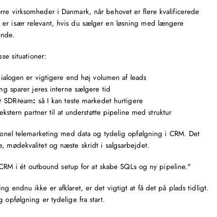
rre virksomheder i Danmark, når behovet er flere kvalificerede
 er især relevant, hvis du sælger en løsning med længere
unde.
sse situationer:
dialogen er vigtigere end høj volumen af leads
ing sparer jeres interne sælgere tid
nt
SDR-team
:
så I kan teste markedet hurtigere
kstern partner til at understøtte pipeline med struktur
tionel telemarketing med data og tydelig opfølgning i CRM. Det
, mødekvalitet og næste skridt i salgsarbejdet.
 CRM i ét outbound setup for at skabe SQLs og ny pipeline."
g endnu ikke er afklaret, er det vigtigt at få det på plads tidligt.
 opfølgning er tydelige fra start.