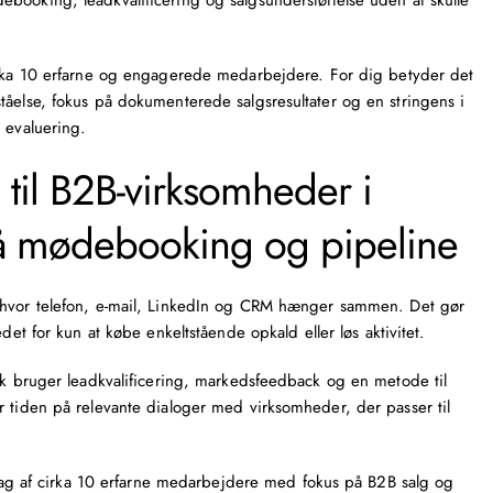
ebooking
,
leadkvalificering
og salgsunderstøttelse uden at skulle
rka 10 erfarne og engagerede medarbejdere. For dig betyder det
tåelse, fokus på dokumenterede salgsresultater og en stringens i
 evaluering.
til B2B-virksomheder i
å mødebooking og pipeline
 hvor
telefon, e-mail, LinkedIn
og CRM hænger sammen. Det gør
det for kun at købe enkeltstående opkald eller løs aktivitet.
.dk bruger leadkvalificering, markedsfeedback og en metode til
r tiden på relevante dialoger med virksomheder, der passer til
dag af cirka 10 erfarne medarbejdere med fokus på B2B salg og