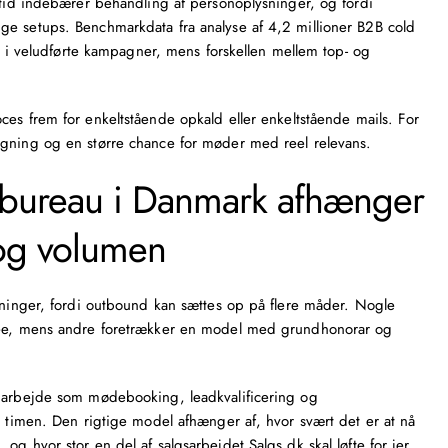
altid indebærer behandling af personoplysninger, og fordi
ge setups. Benchmarkdata fra analyse af 4,2 millioner B2B cold
nt i veludførte kampagner, mens forskellen mellem top- og
oces
frem for enkeltstående opkald eller enkeltstående mails. For
lgning og en større chance for møder med reel relevans.
sbureau i Danmark afhænger
og volumen
ntninger, fordi outbound kan sættes op på flere måder. Nogle
 fee, mens andre foretrækker en model med grundhonorar og
d arbejde som mødebooking, leadkvalificering og
i timen. Den rigtige model afhænger af, hvor svært det er at nå
g hvor stor en del af salgsarbejdet Salgs.dk skal løfte for jer.