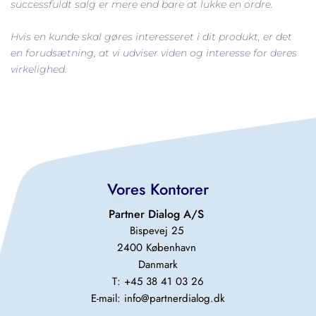
successfuldt salg er mere end bare at lukke en ordre.
Hvis en kunde skal gøres interesseret i dit produkt, er det 
en forudsætning, at vi udviser viden og interesse for deres 
virkelighed.
Vores Kontorer
Partner Dialog A/S 
Bispevej 25 
2400 København 
Danmark
T: +45 38 41 03 26
E-mail: 
info@partnerdialog.dk