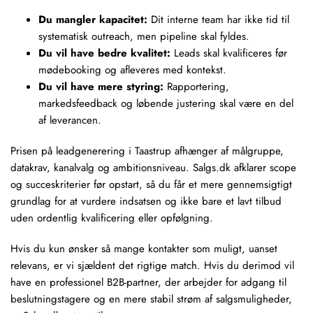
Du mangler kapacitet:
Dit interne team har ikke tid til
systematisk outreach, men pipeline skal fyldes.
Du vil have bedre kvalitet:
Leads skal kvalificeres før
mødebooking og afleveres med kontekst.
Du vil have mere styring:
Rapportering,
markedsfeedback og løbende justering skal være en del
af leverancen.
Prisen på leadgenerering i Taastrup afhænger af målgruppe,
datakrav, kanalvalg og ambitionsniveau. Salgs.dk afklarer scope
og succeskriterier før opstart, så du får et mere gennemsigtigt
grundlag for at vurdere indsatsen og ikke bare et lavt tilbud
uden ordentlig kvalificering eller opfølgning.
Hvis du kun ønsker så mange kontakter som muligt, uanset
relevans, er vi sjældent det rigtige match. Hvis du derimod vil
have en professionel B2B-partner, der arbejder for adgang til
beslutningstagere og en mere stabil strøm af salgsmuligheder,