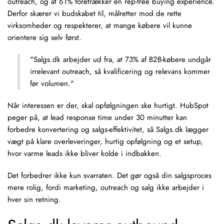
outreach, og at 61% foretrækker en rep-free buying experience.
Derfor skærer vi budskabet til, målretter mod de rette
virksomheder og respekterer, at mange købere vil kunne
orientere sig selv først.
"Salgs.dk arbejder ud fra, at 73% af B2B-købere undgår
irrelevant outreach, så kvalificering og relevans kommer
før volumen."
Når interessen er der, skal opfølgningen ske hurtigt. HubSpot
peger på, at lead response time under 30 minutter kan
forbedre konvertering og salgs-effektivitet, så Salgs.dk lægger
vægt på klare overleveringer, hurtig opfølgning og et setup,
hvor varme leads ikke bliver kolde i indbakken.
Det forbedrer ikke kun svarraten. Det gør også din salgsproces
mere rolig, fordi marketing, outreach og salg ikke arbejder i
hver sin retning.