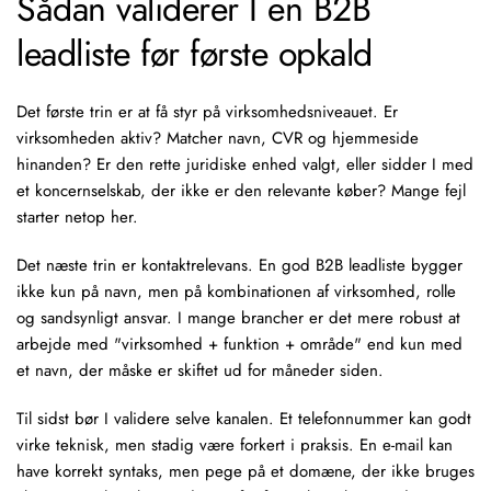
Sådan validerer I en B2B
leadliste før første opkald
Det første trin er at få styr på virksomhedsniveauet. Er
virksomheden aktiv? Matcher navn, CVR og hjemmeside
hinanden? Er den rette juridiske enhed valgt, eller sidder I med
et koncernselskab, der ikke er den relevante køber? Mange fejl
starter netop her.
Det næste trin er kontaktrelevans. En god B2B leadliste bygger
ikke kun på navn, men på kombinationen af virksomhed, rolle
og sandsynligt ansvar. I mange brancher er det mere robust at
arbejde med "virksomhed + funktion + område" end kun med
et navn, der måske er skiftet ud for måneder siden.
Til sidst bør I validere selve kanalen. Et telefonnummer kan godt
virke teknisk, men stadig være forkert i praksis. En e-mail kan
have korrekt syntaks, men pege på et domæne, der ikke bruges