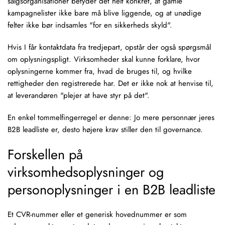
salgsorganisationer betyder det helt konkret, at gamle
kampagnelister ikke bare må blive liggende, og at unødige
felter ikke bør indsamles "for en sikkerheds skyld".
Hvis I får kontaktdata fra tredjepart, opstår der også spørgsmål
om oplysningspligt. Virksomheder skal kunne forklare, hvor
oplysningerne kommer fra, hvad de bruges til, og hvilke
rettigheder den registrerede har. Det er ikke nok at henvise til,
at leverandøren "plejer at have styr på det".
En enkel tommelfingerregel er denne: Jo mere personnær jeres
B2B leadliste er, desto højere krav stiller den til governance.
Forskellen på
virksomhedsoplysninger og
personoplysninger i en B2B leadliste
Et CVR-nummer eller et generisk hovednummer er som