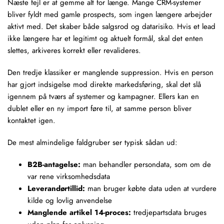
Næste fejl er at gemme alt for længe. Mange CRM-systemer
bliver fyldt med gamle prospects, som ingen længere arbejder
aktivt med. Det skaber både salgsrod og datarisiko. Hvis et lead
ikke længere har et legitimt og aktuelt formål, skal det enten
slettes, arkiveres korrekt eller revalideres.
Den tredje klassiker er manglende suppression. Hvis en person
har gjort indsigelse mod direkte markedsføring, skal det slå
igennem på tværs af systemer og kampagner. Ellers kan en
dublet eller en ny import føre til, at samme person bliver
kontaktet igen.
De mest almindelige faldgruber ser typisk sådan ud:
B2B-antagelse:
man behandler persondata, som om de
var rene virksomhedsdata
Leverandørtillid:
man bruger købte data uden at vurdere
kilde og lovlig anvendelse
Manglende artikel 14-proces:
tredjepartsdata bruges