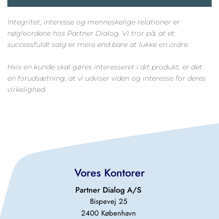
Integritet, interesse og menneskelige relationer er 
nøgleordene hos Partner Dialog. Vi tror på, at et 
successfuldt salg er mere end bare at lukke en ordre.
Hvis en kunde skal gøres interesseret i dit produkt, er det 
en forudsætning, at vi udviser viden og interesse for deres 
virkelighed.
Vores Kontorer
Partner Dialog A/S 
Bispevej 25 
2400 København 