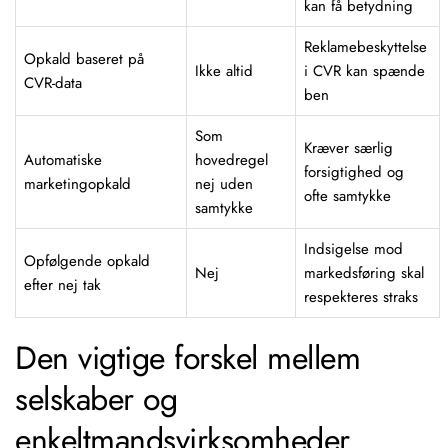
kan få betydning
Reklamebeskyttelse
Opkald baseret på
Ikke altid
i CVR kan spænde
CVR-data
ben
Som
Kræver særlig
Automatiske
hovedregel
forsigtighed og
marketingopkald
nej uden
ofte samtykke
samtykke
Indsigelse mod
Opfølgende opkald
Nej
markedsføring skal
efter nej tak
respekteres straks
Den vigtige forskel mellem
selskaber og
enkeltmandsvirksomheder